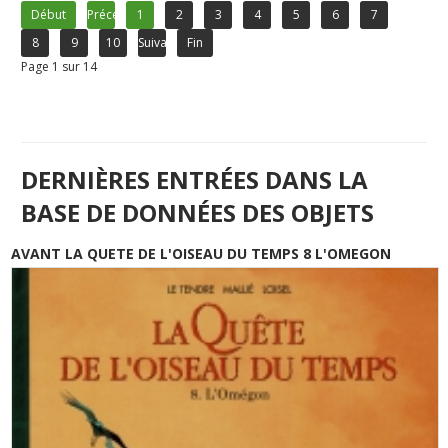
Début
Précédent
1
2
3
4
5
6
7
8
9
10
Suivant
Fin
Page 1 sur 14
DERNIÈRES ENTRÉES DANS LA
BASE DE DONNÉES DES OBJETS
AVANT LA QUETE DE L'OISEAU DU TEMPS 8 L'OMEGON