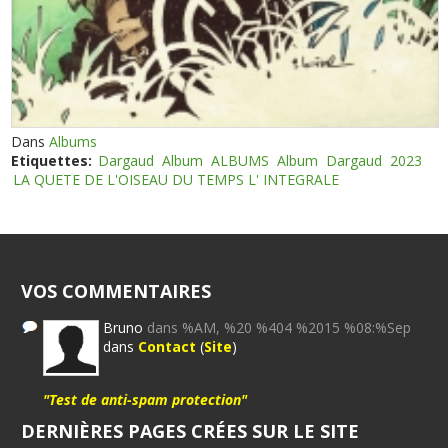
Dans
Albums
Etiquettes:
Dargaud
Album
ALBUMS
Album
Dargaud
2023
LA QUETE DE L'OISEAU DU TEMPS L' INTEGRALE
VOS COMMENTAIRES
Bruno
dans %AM, %20 %404 %2015 %08:%Sep
dans
Contact
(
Site
)
"Test de anti-spam protection"
DERNIÈRES PAGES CRÉES SUR LE SITE