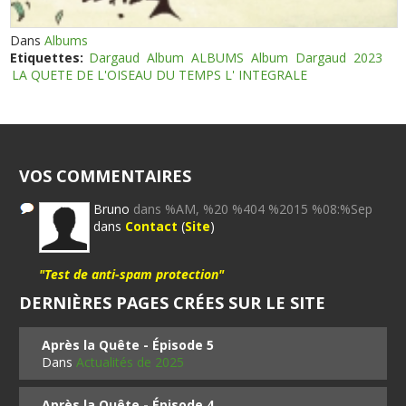
Dans
Albums
Etiquettes:
Dargaud
Album
ALBUMS
Album
Dargaud
2023
LA QUETE DE L'OISEAU DU TEMPS L' INTEGRALE
VOS COMMENTAIRES
Bruno
dans %AM, %20 %404 %2015 %08:%Sep
dans
Contact
(
Site
)
"Test de anti-spam protection"
DERNIÈRES PAGES CRÉES SUR LE SITE
Après la Quête - Épisode 5
Dans
Actualités de 2025
Après la Quête - Épisode 4