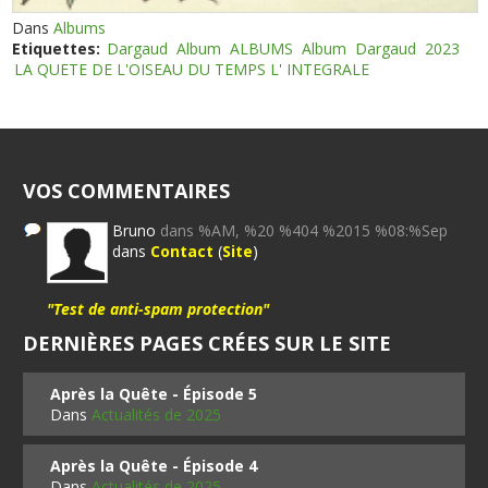
Dans
Albums
Etiquettes:
Dargaud
Album
ALBUMS
Album
Dargaud
2023
LA QUETE DE L'OISEAU DU TEMPS L' INTEGRALE
VOS COMMENTAIRES
Bruno
dans %AM, %20 %404 %2015 %08:%Sep
dans
Contact
(
Site
)
"Test de anti-spam protection"
DERNIÈRES PAGES CRÉES SUR LE SITE
Après la Quête - Épisode 5
Dans
Actualités de 2025
Après la Quête - Épisode 4
Dans
Actualités de 2025