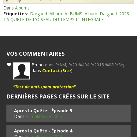
Dans
Albums
Etiquettes:
Dargaud
Album
ALBUMS
Album
Dargaud
2023
LA QUETE DE L'OISEAU DU TEMPS L' INTEGRALE
VOS COMMENTAIRES
Bruno
dans %AM, %20 %404 %2015 %08:%Sep
dans
Contact
(
Site
)
"Test de anti-spam protection"
DERNIÈRES PAGES CRÉES SUR LE SITE
Après la Quête - Épisode 5
Dans
Actualités de 2025
Après la Quête - Épisode 4
Dans
Actualités de 2025