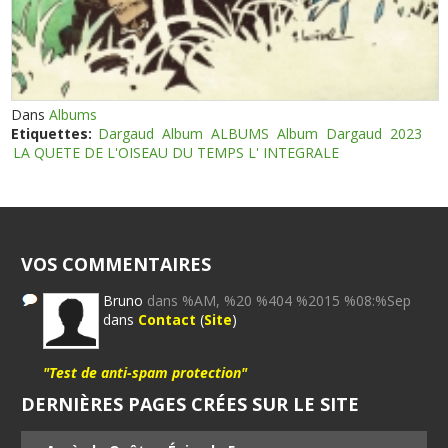
Dans
Albums
Etiquettes:
Dargaud
Album
ALBUMS
Album
Dargaud
2023
LA QUETE DE L'OISEAU DU TEMPS L' INTEGRALE
VOS COMMENTAIRES
Bruno
dans %AM, %20 %404 %2015 %08:%Sep
dans
Contact
(
Site
)
"Test de anti-spam protection"
DERNIÈRES PAGES CRÉES SUR LE SITE