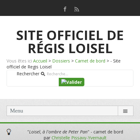
SITE OFFICIEL DE
RÉGIS LOISEL
Vous êtes ici
Accueil
>
Dossiers
>
Carnet de bord
>
- Site
officiel de Regis Loisel
Rechercher
Menu
"
Loisel, à l'ombre de Peter Pan
" - carnet de bord
par
Christelle Pissavy-Yvernault