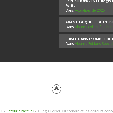
EXPOSITION/VENTE Régis LO
Forêt
Dans
Actualités de 2025
AVANT LA QUETE DE L'OI
Dans
Albums collectifs Albu
LOISEL DANS L' OMBRE DE
Dans
Albums Editions Spécia
EL -
Retour à l'accueil
- ©Régis Loisel, ©Letendre et les éditeurs conc