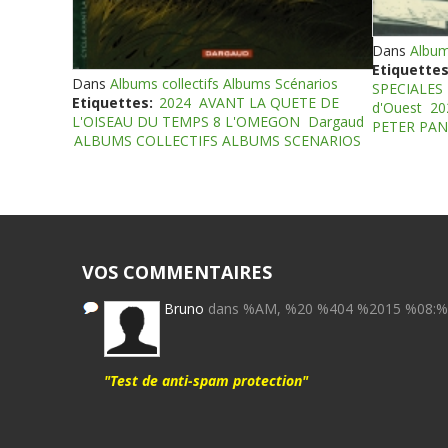
Dans
Album
Etiquettes
Dans
Albums collectifs Albums Scénarios
SPECIALES
Etiquettes:
2024
AVANT LA QUETE DE
d'Ouest
20
L'OISEAU DU TEMPS 8 L'OMEGON
Dargaud
PETER PAN
ALBUMS COLLECTIFS ALBUMS SCENARIOS
VOS COMMENTAIRES
Bruno
dans %AM, %20 %404 %2015 %08:
"Test de anti-spam protection"