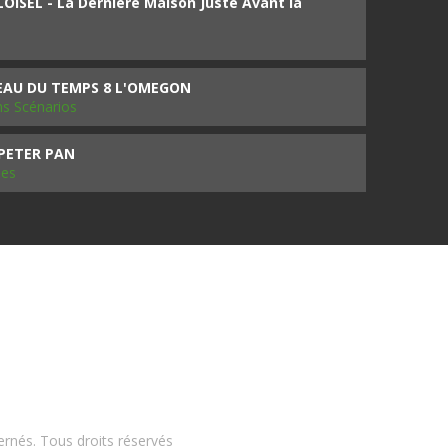
ISEL - La Dernière Maison Juste Avant la
SEAU DU TEMPS 8 L'OMEGON
ms Scénarios
 PETER PAN
les
ernés. Tous droits réservés