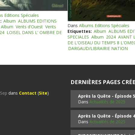
s Editions Spéciales
:
Album
ALBUMS EDITIONS
Dans
Albums Editions Spéciales
Album
Vents d'Ouest
Vents
Etiquettes:
Album
ALBUMS EDI
24
LOISEL DANS L' OMBRE DE
SPECIALES
Album
2024
AVANT 
DE L'OISEAU DU TEMPS 8 L'OM
DARGAUD/LIBRAIRIE NATION
DERNIÈRES PAGES CRÉE
%Sep
dans
Contact
(
Site
)
Après la Quête - Épisode 
Dans
Actualités de 2025
Après la Quête - Épisode 
Dans
Actualités de 2025