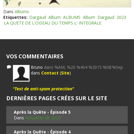
Dans
Albums
Etiquettes:
Dargaud
Album
ALBUMS
Album
Dargaud
2023
LA QUETE DE L'OISEAU DU TEMPS L' INTEGRALE
VOS COMMENTAIRES
Bruno
dans %AM, %20 %404 %2015 %08:%Sep
dans
Contact
(
Site
)
"Test de anti-spam protection"
DERNIÈRES PAGES CRÉES SUR LE SITE
Après la Quête - Épisode 5
Dans
Actualités de 2025
Après la Quête - Épisode 4