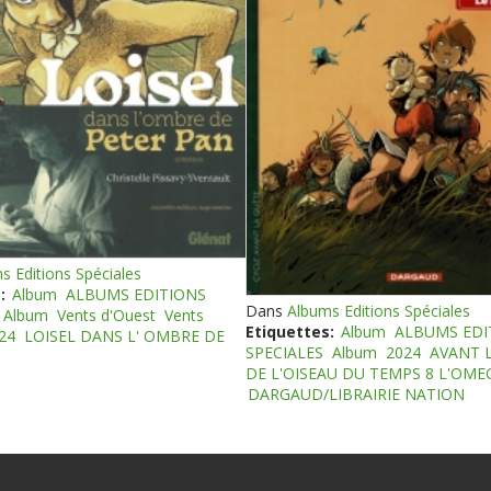
s Editions Spéciales
:
Album
ALBUMS EDITIONS
Dans
Albums Editions Spéciales
Album
Vents d'Ouest
Vents
Etiquettes:
Album
ALBUMS EDI
24
LOISEL DANS L' OMBRE DE
SPECIALES
Album
2024
AVANT 
DE L'OISEAU DU TEMPS 8 L'OM
DARGAUD/LIBRAIRIE NATION