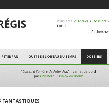
 RÉGIS
Vous êtes ici
Accueil
>
Dossiers
Loisel
Rechercher
PETER PAN
QUÊTE DE L'OISEAU DU TEMPS
DOSSIERS
"
Loisel, à l'ombre de Peter Pan
" - carnet de bord
par
Christelle Pissavy-Yvernault
 5 FANTASTIQUES