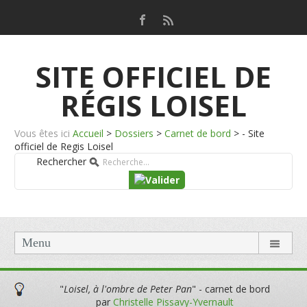
SITE OFFICIEL DE
RÉGIS LOISEL
Vous êtes ici
Accueil
>
Dossiers
>
Carnet de bord
>
- Site
officiel de Regis Loisel
Rechercher
Menu
"
Loisel, à l'ombre de Peter Pan
" - carnet de bord
par
Christelle Pissavy-Yvernault