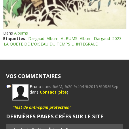
Dans
Albums
Etiquettes:
Dargaud
Album
ALBUMS
Album
Dargaud
2023
LA QUETE DE L'OISEAU DU TEMPS L' INTEGRALE
VOS COMMENTAIRES
Bruno
dans %AM, %20 %404 %2015 %08:%Sep
dans
Contact
(
Site
)
"Test de anti-spam protection"
DERNIÈRES PAGES CRÉES SUR LE SITE