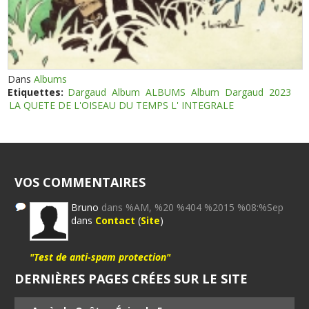
Dans
Albums
Etiquettes:
Dargaud
Album
ALBUMS
Album
Dargaud
2023
LA QUETE DE L'OISEAU DU TEMPS L' INTEGRALE
VOS COMMENTAIRES
Bruno
dans %AM, %20 %404 %2015 %08:%Sep
dans
Contact
(
Site
)
"Test de anti-spam protection"
DERNIÈRES PAGES CRÉES SUR LE SITE