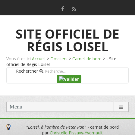
SITE OFFICIEL DE
RÉGIS LOISEL
Vous êtes ici
Accueil
>
Dossiers
>
Carnet de bord
>
- Site
officiel de Regis Loisel
Rechercher
Menu
"
Loisel, à l'ombre de Peter Pan
" - carnet de bord
par
Christelle Pissavy-Yvernault