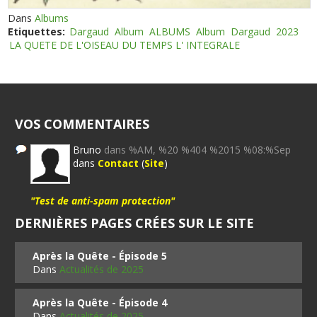
Dans
Albums
Etiquettes:
Dargaud
Album
ALBUMS
Album
Dargaud
2023
LA QUETE DE L'OISEAU DU TEMPS L' INTEGRALE
VOS COMMENTAIRES
Bruno
dans %AM, %20 %404 %2015 %08:%Sep
dans
Contact
(
Site
)
"Test de anti-spam protection"
DERNIÈRES PAGES CRÉES SUR LE SITE
Après la Quête - Épisode 5
Dans
Actualités de 2025
Après la Quête - Épisode 4
Dans
Actualités de 2025