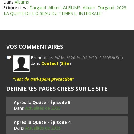
Dans
Albums
Etiquettes:
Dargaud
Album
ALBUMS
Album
Dargaud
2023
LA QUETE DE L'OISEAU DU TEMPS L' INTEGRALE
VOS COMMENTAIRES
Bruno
dans %AM, %20 %404 %2015 %08:%Sep
dans
Contact
(
Site
)
"Test de anti-spam protection"
DERNIÈRES PAGES CRÉES SUR LE SITE
Après la Quête - Épisode 5
Dans
Actualités de 2025
Après la Quête - Épisode 4
Dans
Actualités de 2025