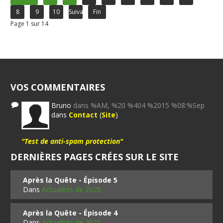
8
9
10
Suivant
Fin
Page 1 sur 14
VOS COMMENTAIRES
Bruno
dans %AM, %20 %404 %2015 %08:%Sep
dans
Contact
(
Site
)
"Test de anti-spam protection"
DERNIÈRES PAGES CRÉES SUR LE SITE
Après la Quête - Épisode 5
Dans
Actualités de 2025
Après la Quête - Épisode 4
Dans
Actualités de 2025