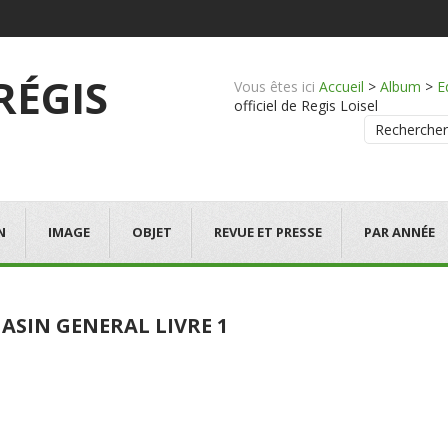
 RÉGIS
Vous êtes ici
Accueil
>
Album
>
E
officiel de Regis Loisel
Rechercher
N
IMAGE
OBJET
REVUE ET PRESSE
PAR ANNÉE
ASIN GENERAL LIVRE 1