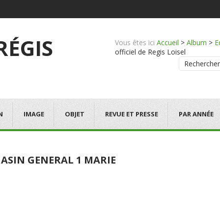
 RÉGIS
Vous êtes ici
Accueil
>
Album
>
E
officiel de Regis Loisel
Rechercher
N
IMAGE
OBJET
REVUE ET PRESSE
PAR ANNÉE
ASIN GENERAL 1 MARIE