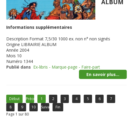
ALBUM
Informations supplémentaires
Description
Format 7,5/30 1000 ex. non n° non signés
Origine
LIBRAIRIE ALBUM
Année
2004
Mois
10
Numéro
1344
Publié dans
Ex-libris - Marque-page - Faire-part
En savoir plus...
Début
Précédent
1
2
3
4
5
6
7
8
9
10
Suivant
Fin
Page 1 sur 80