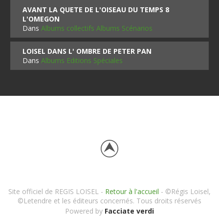
AVANT LA QUETE DE L'OISEAU DU TEMPS 8
L'OMEGON
Dans
Albums collectifs Albums Scénarios
LOISEL DANS L' OMBRE DE PETER PAN
Dans
Albums Editions Spéciales
Site officiel de REGIS LOISEL -
Retour à l'accueil
- ©Régis Loisel,
©Letendre et les éditeurs concernés. Tous droits réservés
Powered by
Facciate verdi