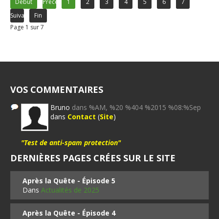
Début
Précédent
1
2
3
4
5
6
7
Suivant
Fin
Page 1 sur 7
VOS COMMENTAIRES
Bruno
dans %AM, %20 %404 %2015 %08:%Sep
dans
Contact
(
Site
)
"Test de anti-spam protection"
DERNIÈRES PAGES CRÉES SUR LE SITE
Après la Quête - Épisode 5
Dans
Actualités de 2025
Après la Quête - Épisode 4