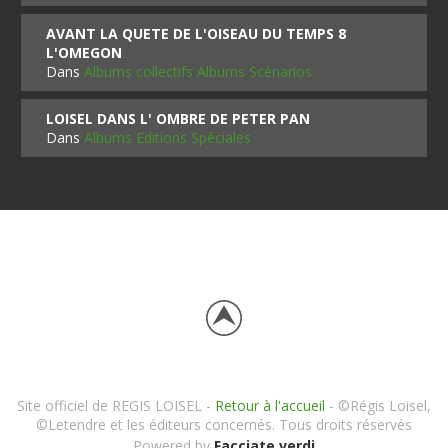
AVANT LA QUETE DE L'OISEAU DU TEMPS 8
L'OMEGON
Dans
Albums collectifs Albums Scénarios
LOISEL DANS L' OMBRE DE PETER PAN
Dans
Albums Editions Spéciales
Site officiel de REGIS LOISEL -
Retour à l'accueil
- ©Régis Loisel,
©Letendre et les éditeurs concernés. Tous droits réservés
Powered by
Facciate verdi