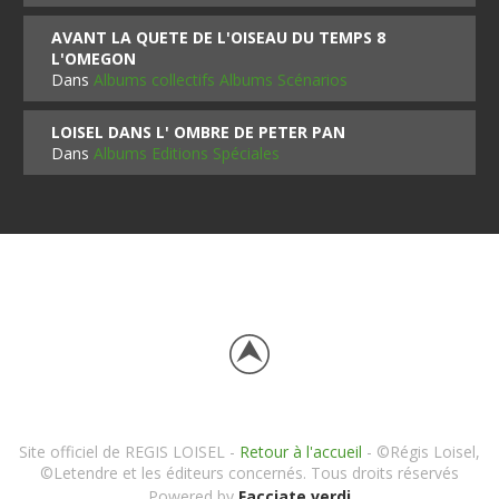
AVANT LA QUETE DE L'OISEAU DU TEMPS 8
L'OMEGON
Dans
Albums collectifs Albums Scénarios
LOISEL DANS L' OMBRE DE PETER PAN
Dans
Albums Editions Spéciales
Site officiel de REGIS LOISEL -
Retour à l'accueil
- ©Régis Loisel,
©Letendre et les éditeurs concernés. Tous droits réservés
Powered by
Facciate verdi