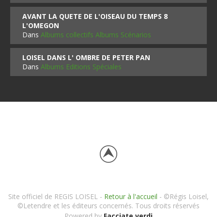
AVANT LA QUETE DE L'OISEAU DU TEMPS 8
L'OMEGON
Dans
Albums collectifs Albums Scénarios
LOISEL DANS L' OMBRE DE PETER PAN
Dans
Albums Editions Spéciales
Site officiel de REGIS LOISEL -
Retour à l'accueil
- ©Régis Loisel,
©Letendre et les éditeurs concernés. Tous droits réservés
Powered by
Facciate verdi