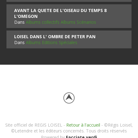
AVANT LA QUETE DE L'OISEAU DU TEMPS 8
L'OMEGON
Dans
Albums collectifs Albums Scénarios
LOISEL DANS L' OMBRE DE PETER PAN
Dans
Albums Editions Spéciales
Site officiel de REGIS LOISEL -
Retour à l'accueil
- ©Régis Loisel,
©Letendre et les éditeurs concernés. Tous droits réservés
Powered by
Facciate verdi