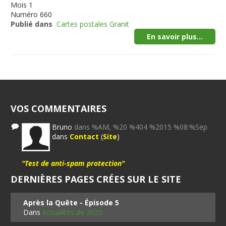
Mois
1
Numéro
660
Publié dans
Cartes postales Granit
En savoir plus...
VOS COMMENTAIRES
Bruno
dans %AM, %20 %404 %2015 %08:%Sep
dans
Contact
(
Site
)
"Test de anti-spam protection"
DERNIÈRES PAGES CRÉES SUR LE SITE
Après la Quête - Épisode 5
Dans
Actualités de 2025