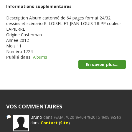
Informations supplémentaires
Description
Album cartonné de 64 pages format 24/32
dessins et scénario R. LOISEL ET JEAN-LOUIS TRIPP couleur
LAPIERRE
Origine
Casterman
Année
2012
Mois
11
Numéro
1724
Publié dans
Albums
En savoir plus...
VOS COMMENTAIRES
Bruno
dans %AM, %20 %404 %2015 %08:%Sep
dans
Contact
(
Site
)