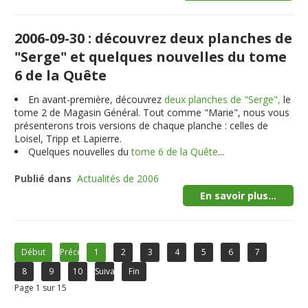
2006-09-30 : découvrez deux planches de
"Serge" et quelques nouvelles du tome
6 de la Quête
En avant-première, découvrez
deux planches de "Serge",
le
tome 2 de Magasin Général. Tout comme "Marie", nous vous
présenterons trois versions de chaque planche : celles de
Loisel, Tripp et Lapierre.
Quelques nouvelles du
tome 6 de la Quête
...
Publié dans
Actualités de 2006
En savoir plus...
Début
Précédent
1
2
3
4
5
6
7
8
9
10
Suivant
Fin
Page 1 sur 15