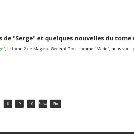
s de "Serge" et quelques nouvelles du tome 
ge",
le tome 2 de Magasin Général. Tout comme "Marie", nous vous pré
8
9
10
Suivant
Fin