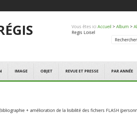
 RÉGIS
Vous êtes ici
Accueil
>
Album
>
A
Regis Loisel
Rechercher
N
IMAGE
OBJET
REVUE ET PRESSE
PAR ANNÉE
bliographie + amélioration de la lisibilité des fichiers FLASH (perso