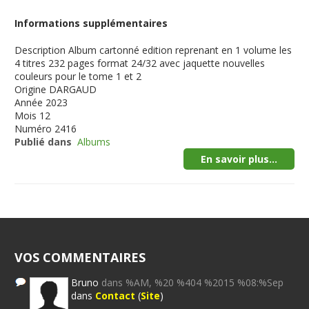
Informations supplémentaires
Description
Album cartonné edition reprenant en 1 volume les
4 titres 232 pages format 24/32 avec jaquette nouvelles
couleurs pour le tome 1 et 2
Origine
DARGAUD
Année
2023
Mois
12
Numéro
2416
Publié dans
Albums
En savoir plus...
VOS COMMENTAIRES
Bruno
dans %AM, %20 %404 %2015 %08:%Sep
dans
Contact
(
Site
)