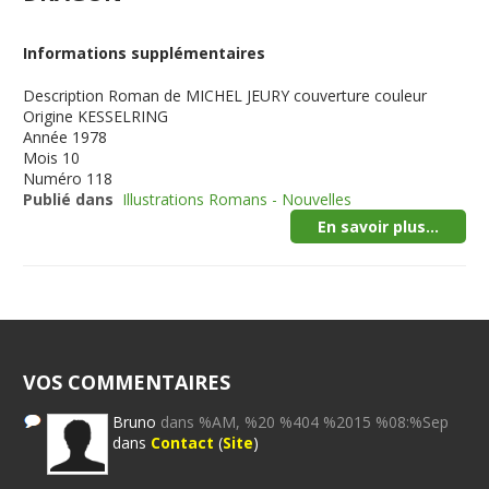
Informations supplémentaires
Description
Roman de MICHEL JEURY couverture couleur
Origine
KESSELRING
Année
1978
Mois
10
Numéro
118
Publié dans
Illustrations Romans - Nouvelles
En savoir plus...
VOS COMMENTAIRES
Bruno
dans %AM, %20 %404 %2015 %08:%Sep
dans
Contact
(
Site
)