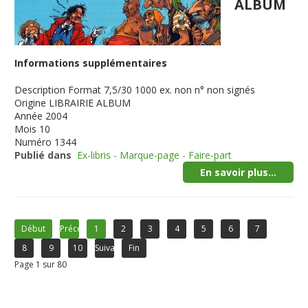
ALBUM
Informations supplémentaires
Description
Format 7,5/30 1000 ex. non n° non signés
Origine
LIBRAIRIE ALBUM
Année
2004
Mois
10
Numéro
1344
Publié dans
Ex-libris - Marque-page - Faire-part
En savoir plus...
Début
Précédent
1
2
3
4
5
6
7
8
9
10
Suivant
Fin
Page 1 sur 80