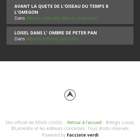
AVANT LA QUETE DE L'OISEAU DU TEMPS 8
L'OMEGON
Dans
Albums collectifs Albums Scénarios
LOISEL DANS L' OMBRE DE PETER PAN
Dans
Albums Editions Spéciales
Site officiel de REGIS LOISEL -
Retour à l'accueil
- ©Régis Loisel,
©Letendre et les éditeurs concernés. Tous droits réservés
Powered by
Facciate verdi