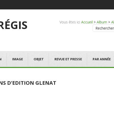
 RÉGIS
Vous êtes ici
Accueil
>
Album
>
A
Rechercher
N
IMAGE
OBJET
REVUE ET PRESSE
PAR ANNÉE
ANS D'EDITION GLENAT