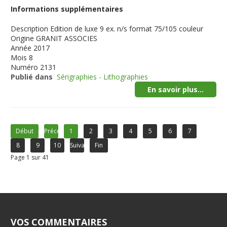
Informations supplémentaires
Description
Edition de luxe 9 ex. n/s format 75/105 couleur
Origine
GRANIT ASSOCIES
Année
2017
Mois
8
Numéro
2131
Publié dans
Sérigraphies - Lithographies
En savoir plus...
Début
Précédent
1
2
3
4
5
6
7
8
9
10
Suivant
Fin
Page 1 sur 41
VOS COMMENTAIRES