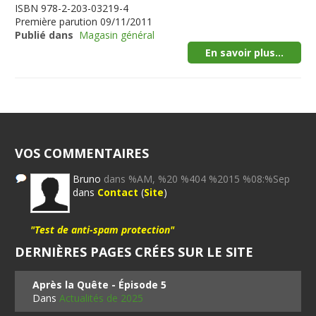
ISBN
978-2-203-03219-4
Première parution
09/11/2011
Publié dans
Magasin général
En savoir plus...
VOS COMMENTAIRES
Bruno
dans %AM, %20 %404 %2015 %08:%Sep
dans
Contact
(
Site
)
"Test de anti-spam protection"
DERNIÈRES PAGES CRÉES SUR LE SITE
Après la Quête - Épisode 5
Dans
Actualités de 2025