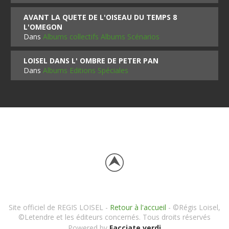
AVANT LA QUETE DE L'OISEAU DU TEMPS 8
L'OMEGON
Dans
Albums collectifs Albums Scénarios
LOISEL DANS L' OMBRE DE PETER PAN
Dans
Albums Editions Spéciales
Site officiel de REGIS LOISEL -
Retour à l'accueil
- ©Régis Loisel,
©Letendre et les éditeurs concernés. Tous droits réservés
Powered by
Facciate verdi