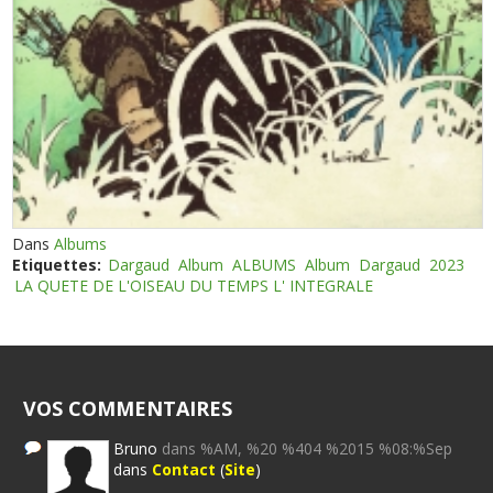
Dans
Albums
Etiquettes:
Dargaud
Album
ALBUMS
Album
Dargaud
2023
LA QUETE DE L'OISEAU DU TEMPS L' INTEGRALE
VOS COMMENTAIRES
Bruno
dans %AM, %20 %404 %2015 %08:%Sep
dans
Contact
(
Site
)