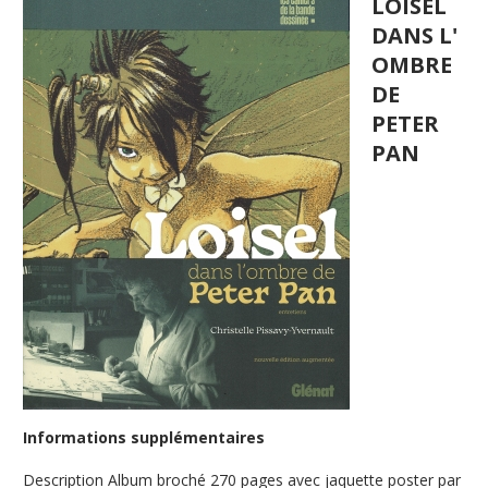
LOISEL
DANS L'
OMBRE
DE
PETER
PAN
Informations supplémentaires
Description
Album broché 270 pages avec jaquette poster par