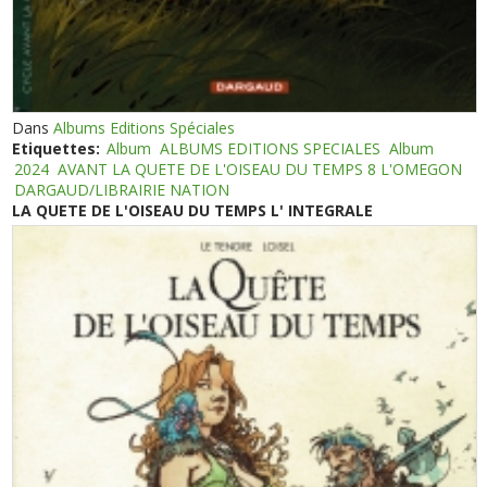
Dans
Albums Editions Spéciales
Etiquettes:
Album
ALBUMS EDITIONS SPECIALES
Album
2024
AVANT LA QUETE DE L'OISEAU DU TEMPS 8 L'OMEGON
DARGAUD/LIBRAIRIE NATION
LA QUETE DE L'OISEAU DU TEMPS L' INTEGRALE