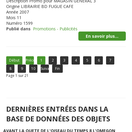
Description
Promo pour MAGASIN GENERAL 3
Origine
LIBRAIRIE BD FUGUE CAFE
Année
2007
Mois
11
Numéro
1599
Publié dans
Promotions - Publicités
En savoir plus...
Début
Précédent
1
2
3
4
5
6
7
8
9
10
Suivant
Fin
Page 1 sur 21
DERNIÈRES ENTRÉES DANS LA
BASE DE DONNÉES DES OBJETS
AVANT LA QUETE DE L'OISEAU DU TEMPS 8 L'OMEGON