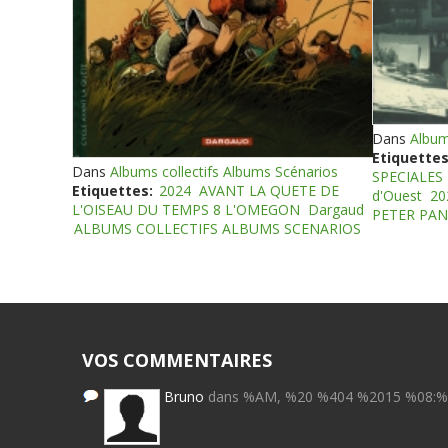
Dans
Album
Etiquettes
Dans
Albums collectifs Albums Scénarios
SPECIALES
Etiquettes:
2024
AVANT LA QUETE DE
d'Ouest
20
L'OISEAU DU TEMPS 8 L'OMEGON
Dargaud
PETER PAN
ALBUMS COLLECTIFS ALBUMS SCENARIOS
VOS COMMENTAIRES
Bruno
dans %AM, %20 %404 %2015 %08: