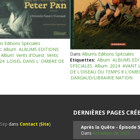
s Editions Spéciales
:
Album
ALBUMS EDITIONS
Dans
Albums Editions Spéciales
Album
Vents d'Ouest
Vents
Etiquettes:
Album
ALBUMS EDI
24
LOISEL DANS L' OMBRE DE
SPECIALES
Album
2024
AVANT 
DE L'OISEAU DU TEMPS 8 L'OM
DARGAUD/LIBRAIRIE NATION
DERNIÈRES PAGES CRÉE
%Sep
dans
Contact
(
Site
)
Après la Quête - Épisode 
Dans
Actualités de 2025