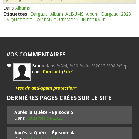
Dans
Albums
Etiquettes:
Dargaud
Album
ALBUMS
Album
Dargaud
2023
LA QUETE DE L'OISEAU DU TEMPS L' INTEGRALE
VOS COMMENTAIRES
Bruno
dans %AM, %20 %404 %2015 %08:%Sep
dans
Contact
(
Site
)
"Test de anti-spam protection"
DERNIÈRES PAGES CRÉES SUR LE SITE
Après la Quête - Épisode 5
Dans
Actualités de 2025
Après la Quête - Épisode 4
Dans
Actualités de 2025