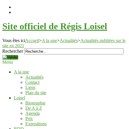
Site officiel de Régis Loisel
Vous êtes ici
Accueil
>
A la une
>
Actualités
>
Actualités publiées sur le
site en 2021
Rechercher
Menu
A la une
Actualités
Contact
Liens
Plan du site
Loisel
Biographie
De A à Z
Agenda
Prix
Expositions
BDD