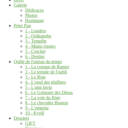
Galerie
Dédicaces
Photos
Hommage
Peter Pan
1 - Londres
2 - Opikanoba
3 - Tempête
4 - Mains rouges
5 - Crochet
6 - Destins
Quête de l'oiseau du temps
1 - La conque de Ramor
2 - Le temple de l'oubli
3 - Le Rige
4 - L'oeuf des ténêbres
5 - L'ami Javin
6 - Le Grimoire des Dieux
7 - La voie du Rige
8 - Le chevalier Bragon
9 - L'emprise
10 - Kyrill
Dossiers
GIFT