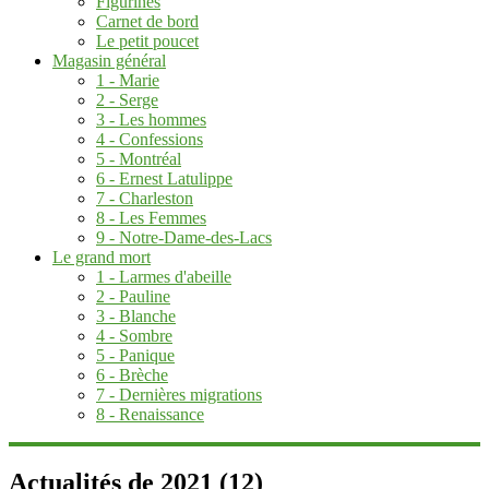
Figurines
Carnet de bord
Le petit poucet
Magasin général
1 - Marie
2 - Serge
3 - Les hommes
4 - Confessions
5 - Montréal
6 - Ernest Latulippe
7 - Charleston
8 - Les Femmes
9 - Notre-Dame-des-Lacs
Le grand mort
1 - Larmes d'abeille
2 - Pauline
3 - Blanche
4 - Sombre
5 - Panique
6 - Brèche
7 - Dernières migrations
8 - Renaissance
Actualités de 2021 (12)