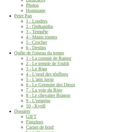
Photos
Hommage
Peter Pan
1 - Londres
2 - Opikanoba
3 - Tempête
4 - Mains rouges
5 - Crochet
6 - Destins
Quête de l'oiseau du temps
1 - La conque de Ramor
2 - Le temple de l'oubli
3 - Le Rige
4 - L'oeuf des ténêbres
5 - L'ami Javin
6 - Le Grimoire des Dieux
7 - La voie du Rige
8 - Le chevalier Bragon
9 - L'emprise
10 - Kyrill
Dossiers
GIFT
Figurines
Carnet de bord