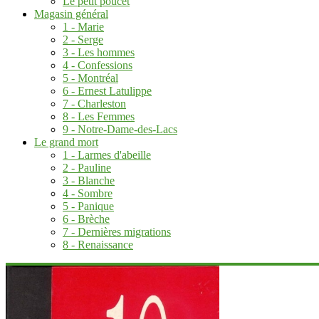
Le petit poucet
Magasin général
1 - Marie
2 - Serge
3 - Les hommes
4 - Confessions
5 - Montréal
6 - Ernest Latulippe
7 - Charleston
8 - Les Femmes
9 - Notre-Dame-des-Lacs
Le grand mort
1 - Larmes d'abeille
2 - Pauline
3 - Blanche
4 - Sombre
5 - Panique
6 - Brèche
7 - Dernières migrations
8 - Renaissance