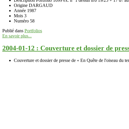
Description
Portfolio 1099 ex. n° 1 dessin n/b 19/25 + 17 d\' au
Origine
DARGAUD
Année
1987
Mois
3
Numéro
58
Publié dans
Portfolios
En savoir plus...
2004-01-12 : Couverture et dossier de pres
Couverture et dossier de presse de « En Quête de l'oiseau du t