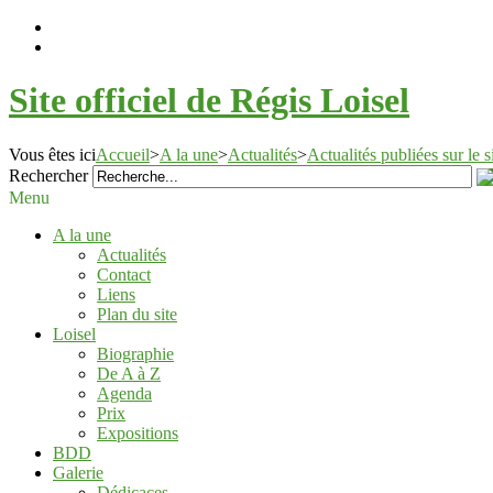
Site officiel de Régis Loisel
Vous êtes ici
Accueil
>
A la une
>
Actualités
>
Actualités publiées sur le 
Rechercher
Menu
A la une
Actualités
Contact
Liens
Plan du site
Loisel
Biographie
De A à Z
Agenda
Prix
Expositions
BDD
Galerie
Dédicaces