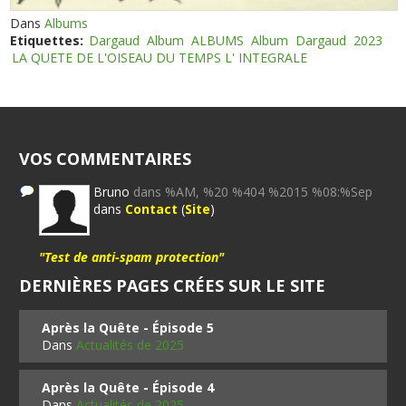
Dans
Albums
Etiquettes:
Dargaud
Album
ALBUMS
Album
Dargaud
2023
LA QUETE DE L'OISEAU DU TEMPS L' INTEGRALE
VOS COMMENTAIRES
Bruno
dans %AM, %20 %404 %2015 %08:%Sep
dans
Contact
(
Site
)
"Test de anti-spam protection"
DERNIÈRES PAGES CRÉES SUR LE SITE
Après la Quête - Épisode 5
Dans
Actualités de 2025
Après la Quête - Épisode 4
Dans
Actualités de 2025