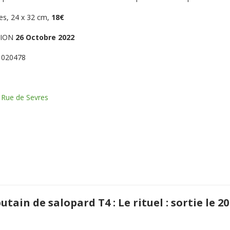
es, 24 x 32 cm,
18€
TION
26 Octobre 2022
1020478
n
Rue de Sevres
utain de salopard T4 : Le rituel : sortie le 