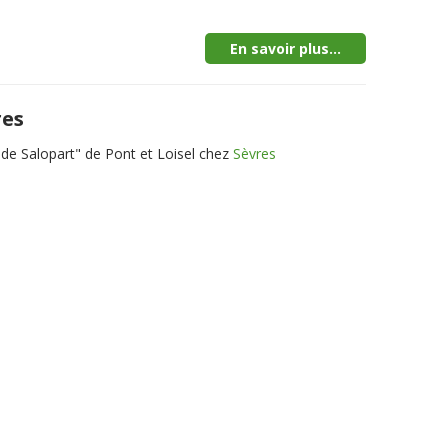
En savoir plus...
res
de Salopart" de Pont et Loisel chez
Sèvres