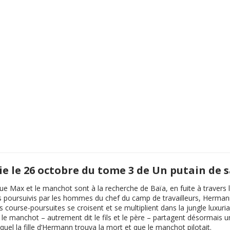
ie le 26 octobre du tome 3 de Un putain de s
ue Max et le manchot sont à la recherche de Baïa, en fuite à travers l
poursuivis par les hommes du chef du camp de travailleurs, Hermann, 
Les course-poursuites se croisent et se multiplient dans la jungle lux
le manchot – autrement dit le fils et le père – partagent désormais un 
quel la fille d’Hermann trouva la mort et que le manchot pilotait.