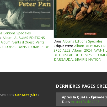
s Editions Spéciales
:
Album
ALBUMS EDITIONS
Dans
Albums Editions Spéciales
Album
Vents d'Ouest
Vents
Etiquettes:
Album
ALBUMS EDI
24
LOISEL DANS L' OMBRE DE
SPECIALES
Album
2024
AVANT 
DE L'OISEAU DU TEMPS 8 L'OM
DARGAUD/LIBRAIRIE NATION
DERNIÈRES PAGES CRÉE
%Sep
dans
Contact
(
Site
)
Après la Quête - Épisode 
Dans
Actualités de 2025