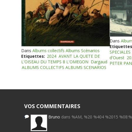
Dans
Album
Etiquettes
Dans
Albums collectifs Albums Scénarios
SPECIALES
Etiquettes:
2024
AVANT LA QUETE DE
d'Ouest
20
L'OISEAU DU TEMPS 8 L'OMEGON
Dargaud
PETER PAN
ALBUMS COLLECTIFS ALBUMS SCENARIOS
VOS COMMENTAIRES
Bruno
dans %AM, %20 %404 %2015 %08: