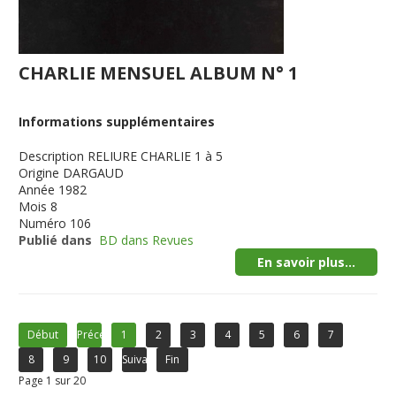
CHARLIE MENSUEL ALBUM N° 1
Informations supplémentaires
Description
RELIURE CHARLIE 1 à 5
Origine
DARGAUD
Année
1982
Mois
8
Numéro
106
Publié dans
BD dans Revues
En savoir plus...
Début
Précédent
1
2
3
4
5
6
7
8
9
10
Suivant
Fin
Page 1 sur 20