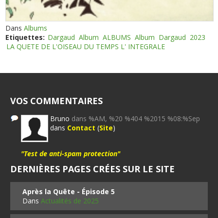
Dans
Albums
Etiquettes:
Dargaud
Album
ALBUMS
Album
Dargaud
2023
LA QUETE DE L'OISEAU DU TEMPS L' INTEGRALE
VOS COMMENTAIRES
Bruno
dans %AM, %20 %404 %2015 %08:%Sep
dans
Contact
(
Site
)
"Test de anti-spam protection"
DERNIÈRES PAGES CRÉES SUR LE SITE
Après la Quête - Épisode 5
Dans
Actualités de 2025