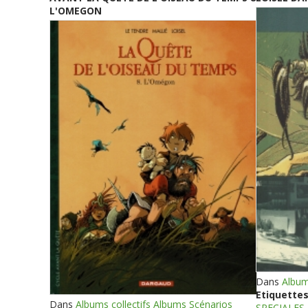
L'OMEGON
Dans
Album
Etiquettes
Dans
Albums collectifs Albums Scénarios
SPECIALES