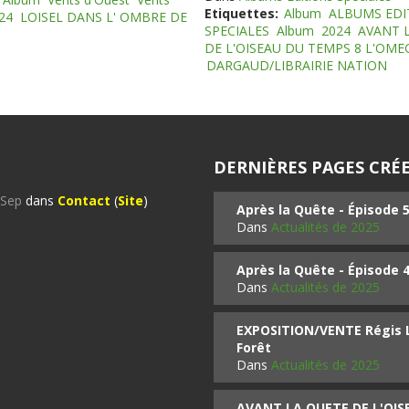
Etiquettes:
Album
ALBUMS EDI
24
LOISEL DANS L' OMBRE DE
SPECIALES
Album
2024
AVANT 
DE L'OISEAU DU TEMPS 8 L'OM
DARGAUD/LIBRAIRIE NATION
DERNIÈRES PAGES CRÉE
%Sep
dans
Contact
(
Site
)
Après la Quête - Épisode 
Dans
Actualités de 2025
Après la Quête - Épisode 
Dans
Actualités de 2025
EXPOSITION/VENTE Régis LO
Forêt
Dans
Actualités de 2025
AVANT LA QUETE DE L'OI