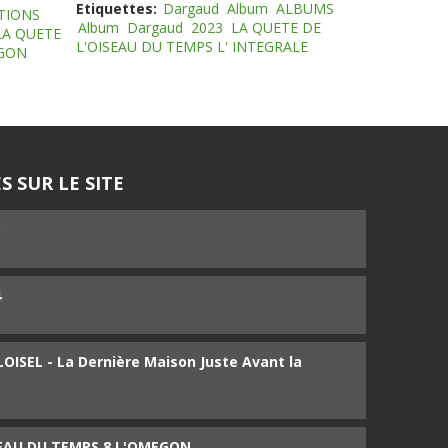
Etiquettes:
Dargaud
Album
ALBUMS
TIONS
Album
Dargaud
2023
LA QUETE DE
LA QUETE
L'OISEAU DU TEMPS L' INTEGRALE
EGON
S SUR LE SITE
5
4
ISEL - La Dernière Maison Juste Avant la
SEAU DU TEMPS 8 L'OMEGON