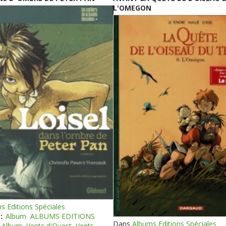
L'OMEGON
s Editions Spéciales
:
Album
ALBUMS EDITIONS
Dans
Albums Editions Spéciales
Album
Vents d'Ouest
Vents