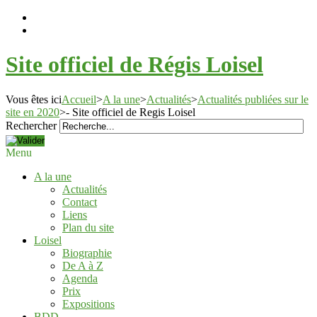
Site officiel de Régis Loisel
Vous êtes ici
Accueil
>
A la une
>
Actualités
>
Actualités publiées sur le
site en 2020
>
- Site officiel de Regis Loisel
Rechercher
Menu
A la une
Actualités
Contact
Liens
Plan du site
Loisel
Biographie
De A à Z
Agenda
Prix
Expositions
BDD