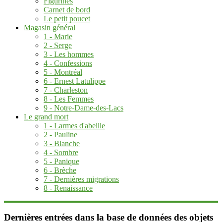
Figurines
Carnet de bord
Le petit poucet
Magasin général
1 - Marie
2 - Serge
3 - Les hommes
4 - Confessions
5 - Montréal
6 - Ernest Latulippe
7 - Charleston
8 - Les Femmes
9 - Notre-Dame-des-Lacs
Le grand mort
1 - Larmes d'abeille
2 - Pauline
3 - Blanche
4 - Sombre
5 - Panique
6 - Brèche
7 - Dernières migrations
8 - Renaissance
Dernières entrées dans la base de données des objets