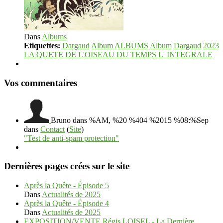
Dans
Albums
Etiquettes:
Dargaud
Album
ALBUMS
Album
Dargaud
2023
LA QUETE DE L'OISEAU DU TEMPS L' INTEGRALE
Vos commentaires
Bruno
dans %AM, %20 %404 %2015 %08:%Sep
dans
Contact
(
Site
)
"Test de anti-spam protection"
Dernières pages crées sur le site
Après la Quête - Épisode 5
Dans
Actualités de 2025
Après la Quête - Épisode 4
Dans
Actualités de 2025
EXPOSITION/VENTE Régis LOISEL - La Dernière