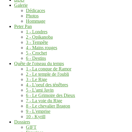
Galerie
Dédicaces
Photos
Hommage
Peter Pan
1 - Londres
2 - Opikanoba
3 - Tempête
4 - Mains rouges
5 - Crochet
6 - Destins
Quête de l'oiseau du temps
1 - La conque de Ramor
2 - Le temple de l'oubli
3 - Le Rige
4 - L'oeuf des ténêbres
5 - L'ami Javin
6 - Le Grimoire des Dieux
7 - La voie du Rige
8 - Le chevalier Bragon
9 - L'emprise
10 - Kyrill
Dossiers
GIFT