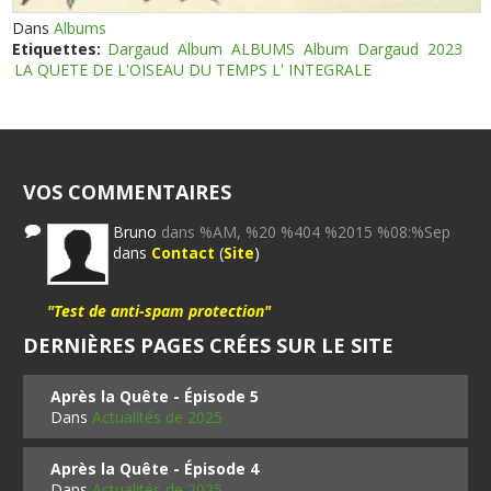
Dans
Albums
Etiquettes:
Dargaud
Album
ALBUMS
Album
Dargaud
2023
LA QUETE DE L'OISEAU DU TEMPS L' INTEGRALE
VOS COMMENTAIRES
Bruno
dans %AM, %20 %404 %2015 %08:%Sep
dans
Contact
(
Site
)
"Test de anti-spam protection"
DERNIÈRES PAGES CRÉES SUR LE SITE
Après la Quête - Épisode 5
Dans
Actualités de 2025
Après la Quête - Épisode 4
Dans
Actualités de 2025