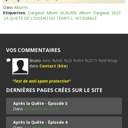
Dans
Albums
Etiquettes:
Dargaud
Album
ALBUMS
Album
Dargaud
2023
LA QUETE DE L'OISEAU DU TEMPS L' INTEGRALE
VOS COMMENTAIRES
Bruno
dans %AM, %20 %404 %2015 %08:%Sep
dans
Contact
(
Site
)
"Test de anti-spam protection"
DERNIÈRES PAGES CRÉES SUR LE SITE
Après la Quête - Épisode 5
Dans
Actualités de 2025
Après la Quête - Épisode 4
Dans
Actualités de 2025