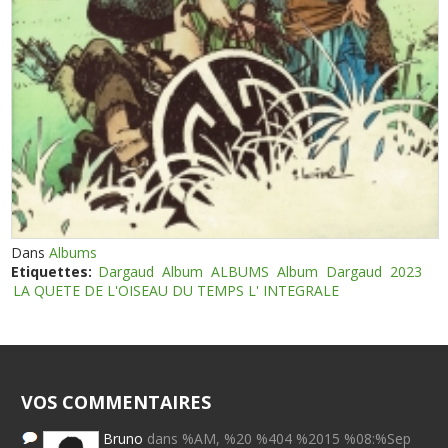
Dans
Albums
Etiquettes:
Dargaud
Album
ALBUMS
Album
Dargaud
2023
LA QUETE DE L'OISEAU DU TEMPS L' INTEGRALE
VOS COMMENTAIRES
Bruno
dans %AM, %20 %404 %2015 %08:%Sep