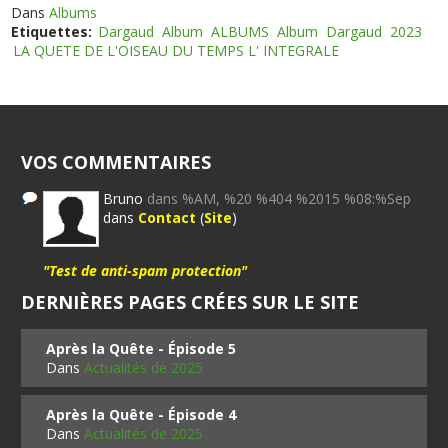
Dans
Albums
Etiquettes:
Dargaud
Album
ALBUMS
Album
Dargaud
2023
LA QUETE DE L'OISEAU DU TEMPS L' INTEGRALE
VOS COMMENTAIRES
Bruno
dans %AM, %20 %404 %2015 %08:%Sep
dans
Contact
(
Site
)
"Test de anti-spam protection"
DERNIÈRES PAGES CRÉES SUR LE SITE
Après la Quête - Épisode 5
Dans
Actualités de 2025
Après la Quête - Épisode 4
Dans
Actualités de 2025