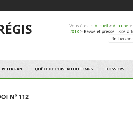
 RÉGIS
Vous êtes ici
Accueil
>
A la une
>
2018
>
Revue et presse - Site off
Rechercher
PETER PAN
QUÊTE DE L'OISEAU DU TEMPS
DOSSIERS
OI N° 112