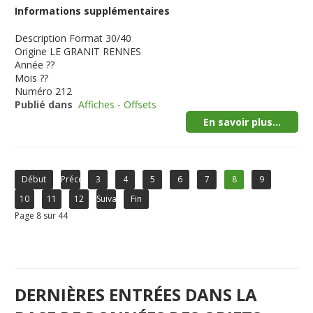
Informations supplémentaires
Description
Format 30/40
Origine
LE GRANIT RENNES
Année
??
Mois
??
Numéro
212
Publié dans
Affiches - Offsets
En savoir plus...
Début
Précédent
3
4
5
6
7
8
9
10
11
12
Suivant
Fin
Page 8 sur 44
DERNIÈRES ENTRÉES DANS LA